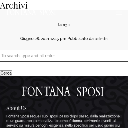
Archivi
Lungo
Giugno 28, 2021 12:15 pm
Pubblicato da
admin
Cerca
About Us
Fontana Sposi segue i suoi sposi, passo dopo passo, dalla realizzazione
di un guardaroba personalizzato uomo / donna, cerimonie, eventi, al
servizio su misura per ogni esigenza, nello specifico per il suo giorno più