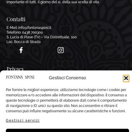
importante di tutti, il giorno del sì, della sua scelta di vita.
Contatti
E-Mail:
info@fontanasposi.it
Telefono:
0438 700300
S. Lucia di Piave (TV) – Via Distrettuale, 100
Loc. Bocca di Strada
Privacy
Gestisci Consenso
Dichiarazione sulla Privacy (UE)
Cookie Policy (UE)
Disconoscimento
Per fornire le migliori esperienze, utilizziamo tecnologie come i cookie per
Imprint
memorizzare e/o accedere alle informazioni del dispositivo. Il consenso a
queste tecnologie ci permetterà di elaborare dati come il comportamento
di navigazione o ID unici su questo sito. Non acconsentire o ritirare il
Orari
consenso può influire negativamente su alcune caratteristiche e funzioni.
Preferibilmente su appuntamento:
Gestisci servizi
Lunedì mattina chiuso
pomeriggio 16:00 – 19:30